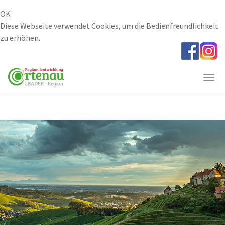
OK
Diese Webseite verwendet Cookies, um die Bedienfreundlichkeit
zu erhöhen.
Skip
to
main
Togg
content
navi