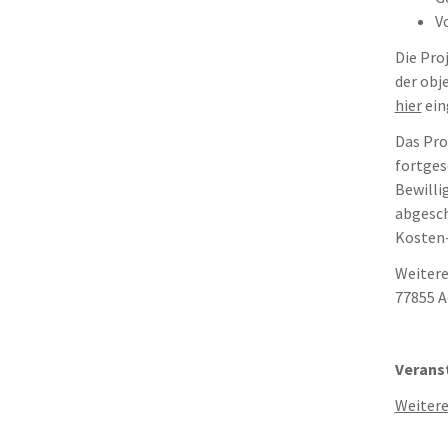
V
Die Pro
der obj
hier
ein
Das Pro
fortges
Bewilli
abgesch
Kosten-
Weitere
77855 A
Veranst
Weitere