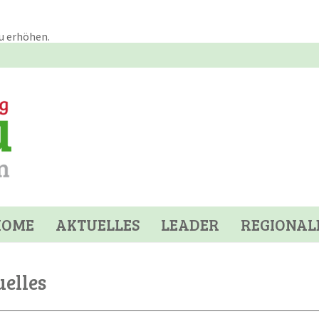
u erhöhen.
HOME
AKTUELLES
LEADER
REGIONAL
elles