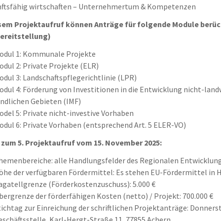
nftsfähig wirtschaften – Unternehmertum & Kompetenzen
sem Projektaufruf können Anträge für folgende Module berück
ereitstellung)
odul 1: Kommunale Projekte
odul 2: Private Projekte (ELR)
odul 3: Landschaftspflegerichtlinie (LPR)
odul 4: Förderung von Investitionen in die Entwicklung nicht-lan
ändlichen Gebieten (IMF)
odel 5: Private nicht-investive Vorhaben
odul 6: Private Vorhaben (entsprechend Art. 5 ELER-VO)
 zum 5. Projektaufruf vom 15. November 2025:
hemenbereiche: alle Handlungsfelder des Regionalen Entwicklu
öhe der verfügbaren Fördermittel: Es stehen EU-Fördermittel in H
agatellgrenze (Förderkostenzuschuss): 5.000 €
bergrenze der förderfähigen Kosten (netto) / Projekt: 700.000 €
tichtag zur Einreichung der schriftlichen Projektanträge: Donners
eschäftsstelle, Karl-Hergt-Straße 11, 77855 Achern