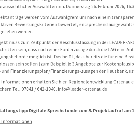
oraussichtlicher Auswahltermin: Donnerstag 26. Februar 2026, 16:
jektanträge werden vom Auswahlgremium nach einem transparen
ektiven Bewertungskriterien bewertet, entsprechend ausgewählt 
gesehen werden.
jekt muss zum Zeitpunkt der Beschlussfassung in der LEADER-Ak
chritten sein, dass nach einer Förderzusage durch die LAG eine An
gungsbehörde möglich ist. Das heißt, dass bereits die für eine B
lossen sein sollen (zum Beispiel je 3 Angebote zur Kostenplausib
 und Finanzierungsplan/Finanzierungs-zusagen der Hausbank, usw
 Informationen erhalten Sie hier: Regionalentwicklung Ortenau e.
chern Tel.: 07841 / 642-1340,
info@leader-ortenau.de
altungstipp: Digitale Sprechstunde zum 5. Projektaufruf am 1
 Informationen