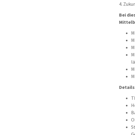
4. Zuku
Bei die
Mittelb
M
M
M
M
l
M
M
Details
T
H
B
O
S
G