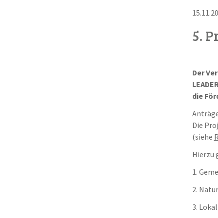
15.11.2
5. P
Der Ver
LEADER 
die För
Anträge
Die Pro
(siehe
R
Hierzu 
1. Geme
2. Natu
3. Loka