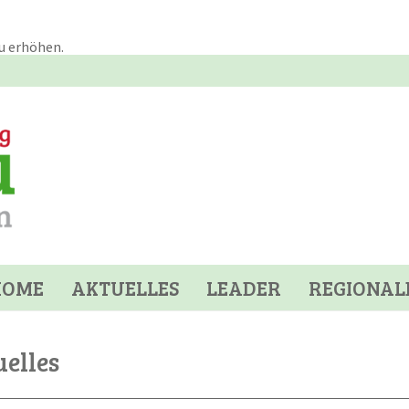
u erhöhen.
HOME
AKTUELLES
LEADER
REGIONAL
elles