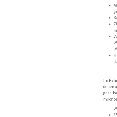
A
g
K
Z
i
V
W
W
H
d
Im Rahm
denen u
gesells
möchten
W
1