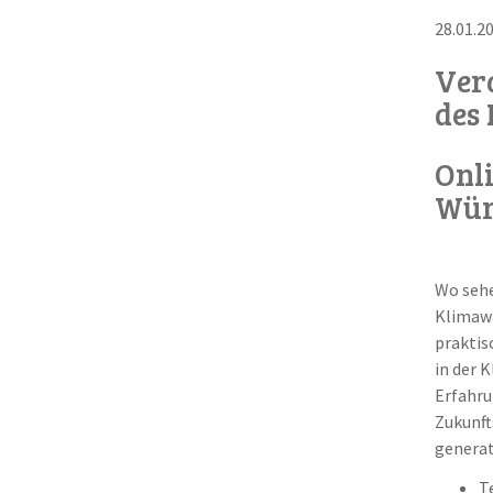
28.01.2
Ver
des
Onl
Wür
Wo sehe
Klimawa
praktis
in der 
Erfahru
Zukunft
generat
T