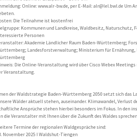
nmeldung: Online: www.alr-bw.de, per E-Mail: alr@lel.bwl.de Um A
ebeten.
osten: Die Teilnahme ist kostenfrei
ielgruppe: Kommunen und Landkreise, Waldbesitz, Naturschutz, Fo
nteressierte Personen
eranstalter: Akademie Ländlicher Raum Baden-Württemberg; Fors
ürttemberg; Landesforstverwaltung; Ministerium für Ernährung,
ürttemberg
inweis: Die Online-Veranstaltung wird über Cisco Webex Meetings r
er Veranstaltung.
en der Waldstrategie Baden-Württemberg 2050 setzt sich das Lan
nsere Wälder aktuell stehen, auseinander. Klimawandel, Verlust de
chaftliche Ansprüche stehen hierbei besonders im Fokus. In den 
 die Veranstalter mit Ihnen über die Zukunft des Waldes sprechen
eitere Termine der regionalen Waldgespräche sind:
8. November 2025 I Waldshut-Tiengen